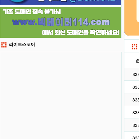
라이브스코어
83
83
83
83
83
83